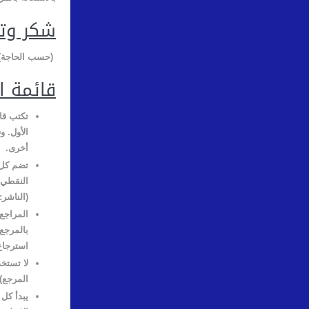
شكر وتق
(حسب الحاجة) ل
قائمة ا
تكتب قا
الأول. و
أخرى
.
تضم كل 
النقطي 
(الناشر:
المراجع 
بالمرجع
استرجاع
لا تستخد
المرجع).
يبدأ كل 