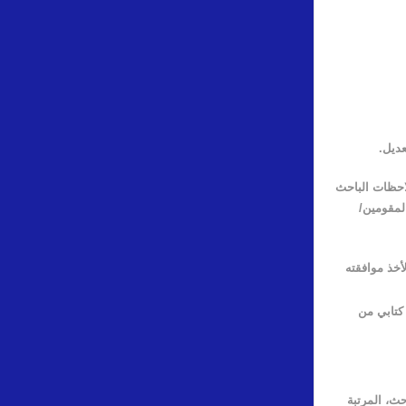
عديل.
احظات الباحث
المقومين
/
أخذ موافقته
كتابي من
حث، المرتبة