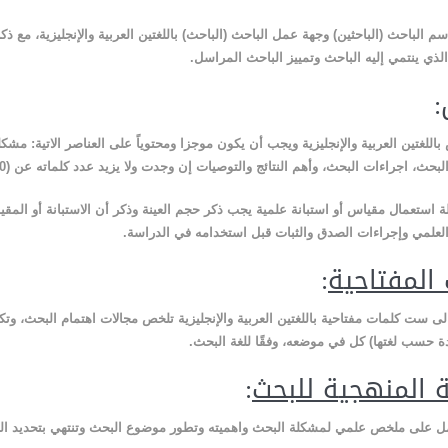
سم الباحث (الباحثين) وجهة عمل الباحث (الباحث) باللغتين العربية والإنجليزية، مع ذكر
لذي ينتمي إليه الباحث وتمييز الباحث المراسل
.
:
اللغتين العربية والإنجليزية ويجب أن يكون موجزا ومحتوياً على العناصر الاتية: مشكل
حث، اجراءات البحث، وأهم النتائج والتوصيات إن وجدت ولا يزيد عدد كلماته عن (250) كلمة
ة استعمال مقياس أو استبانة علمية يجب ذكر حجم العينة وذكر أن الاستبانة أو الم
 العلمي وإجراءات الصدق والثبات قبل استخدامه في الدراسة
.
 المفتاحية
:
لى ست كلمات مفتاحية باللغتين العربية والإنجليزية تلخص مجالات اهتمام البحث، وتك
حدة حسب لغتها) كل في موضعه، وفقًا للغة البحث.
 المنهجية للبحث
:
 على ملخص علمي لمشكلة البحث واهميته وتطور موضوع البحث وتنتهي بتحديد ا