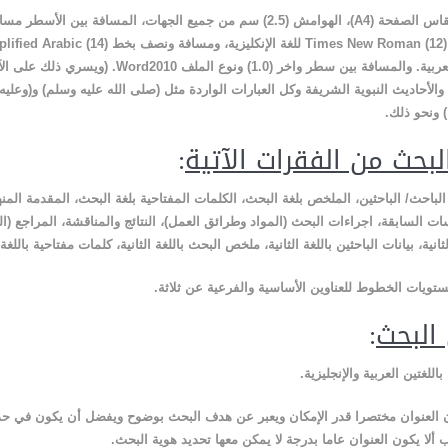
اس الصفحة (
A4
)، الهوامش (2.5) سم من جميع الجهات، المسافة بين الأسطر
Tim
(12)
للغة الإنكليزية، ومسافة ونصف بخط
Simplified Arabic
(14)
عربية.
والمسافة بين سطر واخر (1.0) ونوع الملف
Word2010
. (ويسري ذلك على الآي
والأحاديث النبوية الشريفة وكل العبارات الواردة مثل (صلى الله عليه وسلم) و(وعلي
) ونحو ذلك
.
لبحث من الفقرات الآتية
:
 الباحث/ الباحثين، الملخص بلغة البحث، الكلمات المفتاحية بلغة البحث، المقدمة المنه
ات السابقة، اجراءات البحث (المواد
وطرائق
العمل)، النتائج والمناقشة، المراجع (ال
لثانية، بيانات الباحثين باللغة الثانية، ملخص البحث باللغة الثانية، كلمات مفتاحية باللغة ا
ستويات الخطوط للعناوين الأساسية والفرعية عن ثلاثة
.
 البحث
:
اللغتين العربية والإنجليزية
.
.