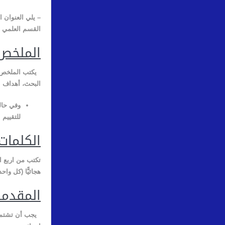
– يلي العنوان ا
القسم العلمي ا
الملخص
يكتب الملخص ب
البحث، أهداف الب
وفي حال
للتقييم
الكلمات
تكتب من اربع ا
هجائيًّا (كل وا
المقدمة
يجب أن تشتمل