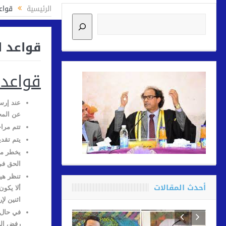
الرئيسية
قواع
البحث
قواعد ا
قواعد 
عند إرس
عن المح
تتم مراج
يتم تقدي
يخطر مقد
الحق في
تنظر هيئ
أحدث المقالات
ألا يكو
اثنين لإ
في حال 
رفض الن