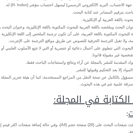
 جهة الانتساب، البريد الالكتروني الرسمي) ليسهل احتساب مؤشر (
H- Index
) له.
باحث بترقيم المصادر عند كتابة البحث.
حوث باللغة العربية أو الإنكليزية.
ان البحث وملخصه باللغة العربية للبحوث المكتوبة باللغة الإنكليزية، وعنوان البحث 
ية للبحوث المكتوبة باللغة العربية، على أن تكون ترجمة الملخص إلى اللغة الإنكليزية
، ولا تقبل الترجمة الحرفية للنصوص عن طريق مواقع الترجمة على الإنترنت.
البحوث التي تنطوي على أعمال دعائية أو عنصرية أو التي لا تتبع الأسلوب العلمي أو ا
خصية غير مقبولة قانونا.
واد المقدمة للنشر بالمجلة عن آراء ونتائج واستنتاجات الباحث فقط.
المواد إلا بعد التحكيم وقبولها للنشر.
مسؤول بالكامل عن صحة النقل من المراجع المستخدمة، كما أن هيئة تحرير المجلة 
سرقة علمية تتم في هذه البحوث.
الكتابة في المجلة:
ت
:
عدد صفحات البحث على (20)
صفحة حجم (
A4
)، وفي حالة إضافة صفحات اكثر فيتم إ
ة.