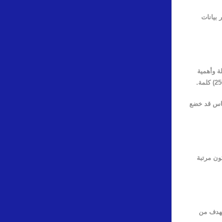
 بيانات
ة وأهمية
.
قياس قد خضع
ون مرتبة
لهدف من