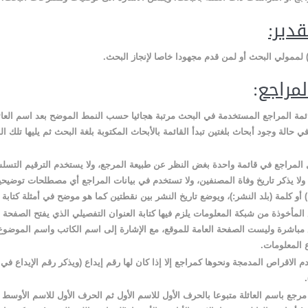
دير:
ممولي البحث أو لمن قدم مجهودا خاصا لإنجاز البحث
.
لمراجع
:
ئمة المراجع المستخدمة في البحث مرتبة هجائيا حسب النمط الموضح بعد اسم العائ
في حالة وجود أبحاث بلغتين تبدأ القائمة بالأبحاث المكتوبة بلغة البحث ثم يليها تلك ال
المراجع في قائمة واحدة بغض النظر عن طبيعة المرجع، ولا يستخدم الترقيم التسلس
ولا يذكر تاريخ وفاة المصنفين، ولا تستخدم في بيانات المراجع أي مصطلحات توضيحي
) أو كلمة (بلد النشر:)، ويوضع تاريخ النشر بين نقطتين كما هو موضح في أمثلة كتابة 
المأخوذة من شبكة المعلومات يلزم فيها كتابة العنوان التفصيلي الذي يفتح الصفحة 
 مباشرة وليست الصفحة العامة للموقع، مع الإشارة إلى اسم الكاتب واسم الموضوع و
 المعلومات
.
م الاقراص المدمجة ونحوها كمراجع إلا إذا كان لها رقم إيداع (ويذكر رقم الإيداع في 
مرجع باسم العائلة متبوعا بالحرف الأول للاسم الأول ثم الحرف الأول للاسم الأوسط (