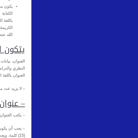
يكون مق
الكتابة
es New Roman
باللغة ال
الكريمة 
الله عنه
يتكون ا
العنوان، بيانات
النظري والدراس
العنوان باللغة ا
–
لا يزيد عدد م
– عنوان
– يكتب العنوان ب
(15) كلمة. ويجب ألا يكون العنوان عاما بدرجة لا يمكن معها تحديد هوية البحث