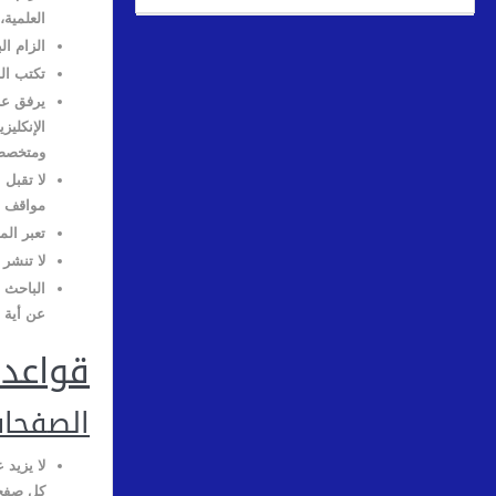
العلمية،
الزام ال
تكتب الب
يرفق عنو
الإنكليز
ومتخصصة
لا تقبل 
مواقف ش
تعبر الم
لا تنشر 
الباحث 
عن أية 
قواعد 
الصفحا
لا يزيد 
كل صفح