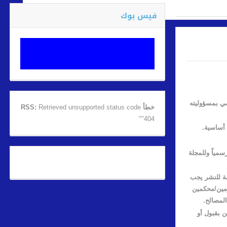
فيس بوك
ضي بمسؤوليته
خطأ RSS:
Retrieved unsupported status code
"404"
 أساسية.
سمياً وللمجلة
مة للنشر يجب
مين
/
محكمين
المصالح.
ن بقبول أو