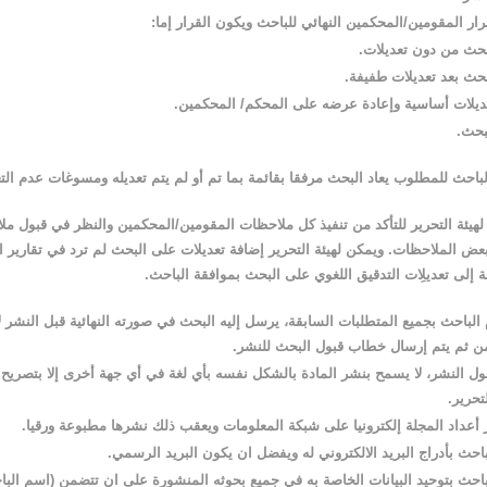
رار
المقومين
/
المحكمين النهائي للباحث ويكون القرار إما:
بحث من دون تعديلات.
بحث بعد تعديلات طفيفة.
يلات أساسية وإعادة عرضه على المحكم/ المحكمين.
موقع كلية الفنون جامعة القادسية
بحث.
 لمجلة القادسية
لباحث للمطلوب يعاد البحث مرفقا بقائمة بما تم أو لم يتم تعديله ومسوغات عدم الت
للفنون
هيئة التحرير للتأكد من تنفيذ كل ملاحظات المقومين
/
المحكمين والنظر في قبول مل
عض الملاحظات. ويمكن لهيئة التحرير إضافة تعديلات على البحث لم ترد في تقارير 
 إلى تعديلِات التدقيق اللغوي على البحث بموافقة الباحث.
 الباحث بجميع المتطلبات السابقة، يرسل إليه البحث في صورته النهائية قبل النشر ل
من ثم يتم إرسال خطاب قبول البحث للنشر.
ل النشر، لا يسمح بنشر المادة بالشكل نفسه بأي لغة في أي جهة أخرى إلا بتصريح 
تحرير.
 أعداد المجلة إلكترونيا على شبكة المعلومات ويعقب ذلك نشرها مطبوعة ورقيا.
باحث بأدراج البريد الالكتروني له ويفضل ان يكون البريد الرسمي.
باحث بتوحيد البيانات الخاصة به في جميع بحوثه المنشورة على ان تتضمن (اسم البا