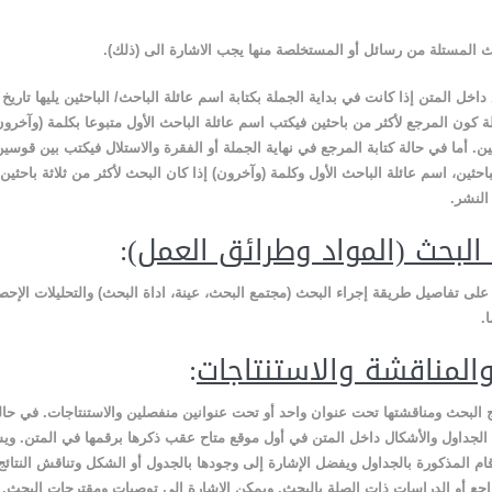
 المستلة من رسائل أو المستخلصة منها يجب الاشارة الى (ذلك)
.
اخل المتن إذا كانت في بداية الجملة بكتابة اسم عائلة الباحث/ الباحثين يليها تاريخ 
 كون المرجع لأكثر من باحثين فيكتب اسم عائلة الباحث الأول متبوعا بكلمة (وآخرون)
. أما في حالة كتابة المرجع في نهاية الجملة أو الفقرة والاستلال فيكتب بين قوسين
باحثين، اسم عائلة الباحث الأول وكلمة (وآخرون) إذا كان البحث لأكثر من ثلاثة باحثي
 النشر
.
 البحث (المواد وطرائق العمل
):
لى تفاصيل طريقة إجراء البحث (مجتمع البحث، عينة، اداة البحث) والتحليلات الإحصا
.
 والمناقشة والاستنتاجات
:
ج البحث ومناقشتها تحت عنوان واحد أو تحت عنوانين منفصلين والاستنتاجات. في حالة
الجداول والأشكال داخل المتن في أول موقع متاح عقب ذكرها برقمها في المتن. و
رقام المذكورة بالجداول ويفضل الإشارة إلى وجودها بالجدول أو الشكل وتناقش النتائج
راجع أو الدراسات ذات الصلة بالبحث
.
ويمكن الاشارة الى توصيات ومقترحات البحث.