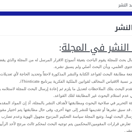
د النشر
لنشر
النشر في المجلة
:
ال بح
ث للمجلة يقوم الباحث بتعبئة أنموذج الاقرار المرسل له من المجلة والذي يق
توى العلمي، وبأن البحث أصلي ولم يسبق نشره.
عة مطابقة البحث لقواعد الكتابة والنشر المذكورة لاحقاً وتحديد الحاجة لأي تعديلات
ر نسبة الاقتباس المخالف لقوانين الملكية الفكرية ببرنامج
iThinticate
.
م البحث بتلك الملاحظات لتعديل ما يلزم ثم إعادة إرسال البحث للمجلة لاستلامه ر
 عدم استلام البحوث غير المطابقة لتلك القواعد.
ة التحرير في صلاحية البحوث ومطابقتها لأهداف النشر بالمجلة، أذ إن المواد المقد
ن قد سبق نشرها أو تقديمها للنشر إلى جهة أخرى، وفى حال مطابقتها يتم اختيار مقو
رسال البحث لهما. وتتبع المجلة سياسة التحكيم المزدوج مجهول الهوية وعدم تضارب 
تعارض قرارات المقومين
/
المحكمين يتم توجيه البحث لمحكم ثالث مرجح لأحد الرأيي
شر.