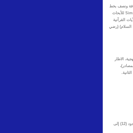
 مسافة ونصف بخط
للأبحاث
ات القرآنية
ه السلام) (رضي
جية، الاطار
مصادر)،
لثانية
.
– يجب أن يكون العنوان مختصرا قدر الإمكان ويعبر عن هدف البحث بوضوح ويفضل أن يكون في حدود (12) إلى